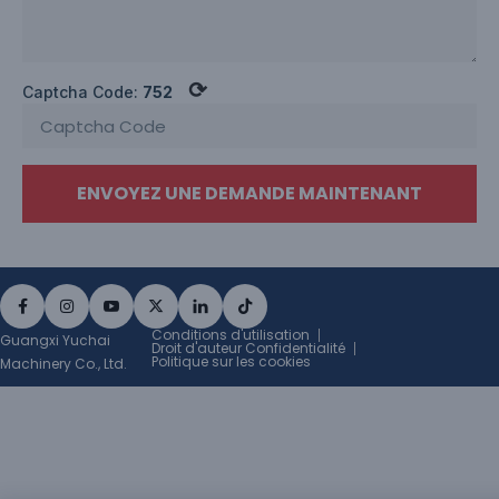
⟳
Captcha Code:
752
ENVOYEZ UNE DEMANDE MAINTENANT
Conditions d'utilisation
Guangxi Yuchai
Droit d'auteur Confidentialité
Politique sur les cookies
Machinery Co., Ltd.