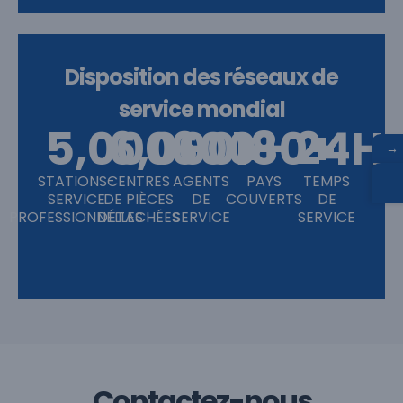
Disposition des réseaux de
service mondial
5,000
6,000
600
+
180
+
+
24
+
H
→
STATIONS-
CENTRES
AGENTS
PAYS
TEMPS
SERVICE
DE PIÈCES
DE
COUVERTS
DE
PROFESSIONNELLES
DÉTACHÉES
SERVICE
SERVICE
Contactez-nous