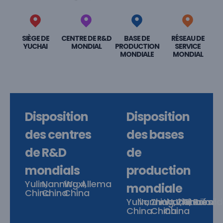
SIÈGE DE
CENTRE DE R&D
BASE DE
RÉSEAU DE
YUCHAI
MONDIAL
PRODUCTION
SERVICE
MONDIALE
MONDIAL
Disposition
Disposition
des centres
des bases
de R&D
de
mondials
production
Yulin,
Nanning,
Wuxi,
Allemagne
mondiale
China
China
China
Yulin,
Nanning,China
Zhuhai,
Wuhu,
Vietnam
Thaïlan
Brésil
China
China
China