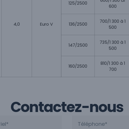
600/1 300 à1
125/2500
600
700/1 300 à 1
4,0
Euro V
136/2500
500
735/1 300 à 1
147/2500
500
810/1 300 à 1
160/2500
700
Contactez-nous