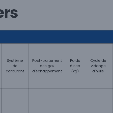
ers
Système
Post-traitement
Poids
Cycle de
de
des gaz
à sec
vidange
carburant
d'échappement
(kg)
d'huile