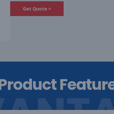
Get Quote >
Product Featur
VANTA