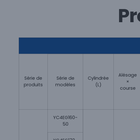
Pr
Alésage
Série de
Série de
Cylindrée
×
produits
modèles
(L)
course
YC4EG160-
50