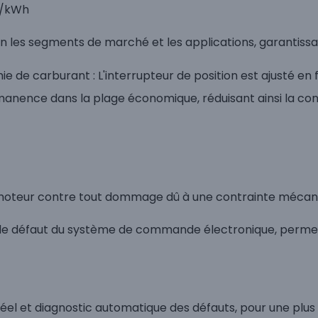
g/kWh
lon les segments de marché et les applications, garantis
mie de carburant : L'interrupteur de position est ajusté e
manence dans la plage économique, réduisant ainsi la c
 moteur contre tout dommage dû à une contrainte mécan
de défaut du système de commande électronique, permetta
réel et diagnostic automatique des défauts, pour une plu