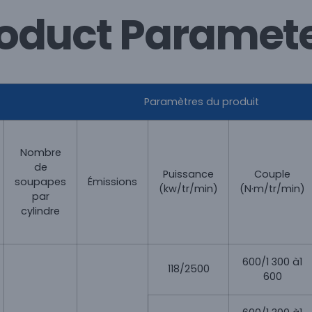
oduct Paramet
Paramètres du produit
Nombre
de
Puissance
Couple
soupapes
Émissions
(kw/tr/min)
(N·m/tr/min)
par
cylindre
600/1 300 à1
118/2500
600