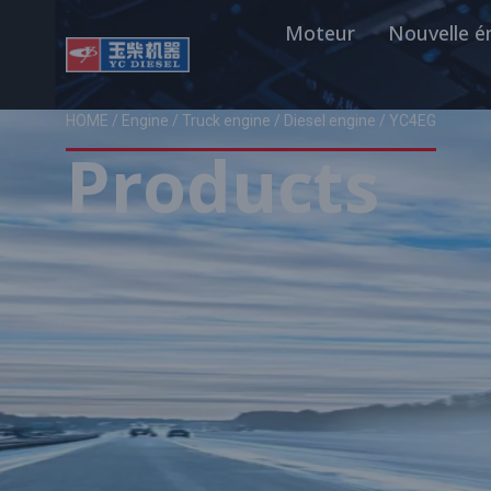
Moteur
Nouvelle é
HOME
/
Engine
/
Truck engine
/
Diesel engine
/ YC4EG
Products