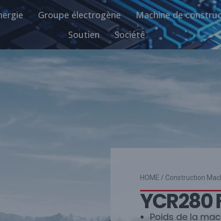
nergie
Groupe électrogène
Machine de construc
Soutien
Société
HOME
/
Construction Mac
YCR280 F
Poids de la mach