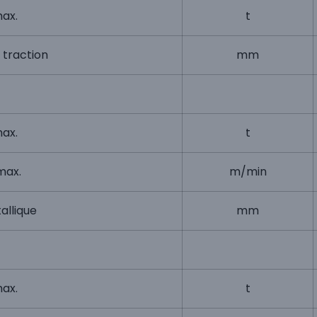
max.
t
 traction
mm
max.
t
max.
m/min
allique
mm
max.
t