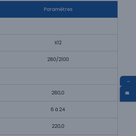
Paramètres
X12
280/2100
→
280,0
6 à 24
220,0