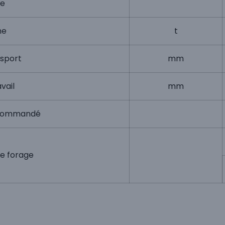
le
ne
t
nsport
mm
avail
mm
recommandé
de forage