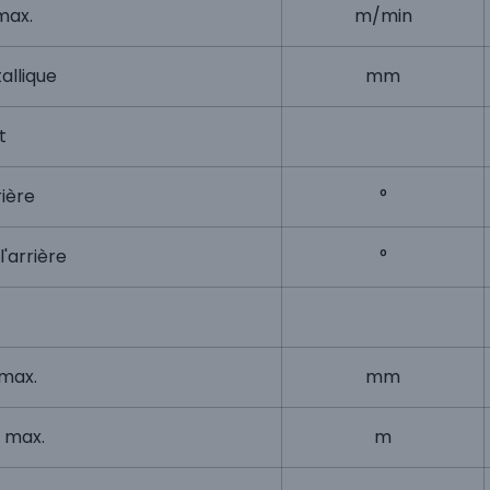
max.
m/min
allique
mm
t
rière
°
l'arrière
°
max.
mm
 max.
m