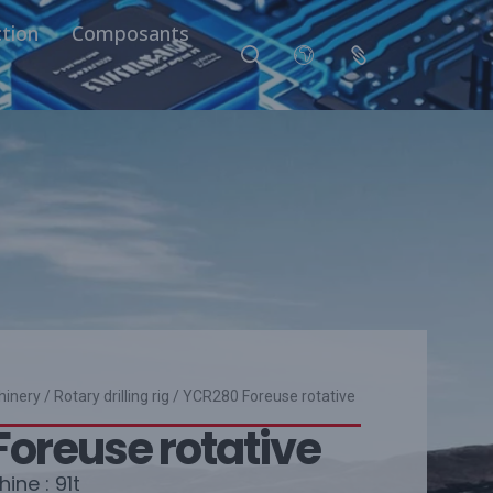
tion
Composants
hinery
/
Rotary drilling rig
/ YCR280 Foreuse rotative
oreuse rotative
ine : 91t