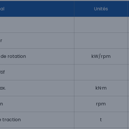
al
Unités
r
 de rotation
kW/rpm
tif
ax.
kN·m
on
rpm
 traction
t