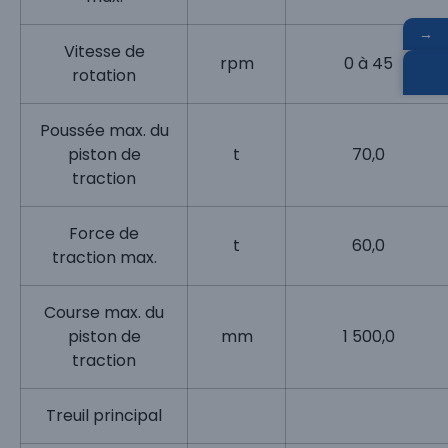
→
Vitesse de
rpm
0 à 45
rotation
Poussée max. du
piston de
t
70,0
traction
Force de
t
60,0
traction max.
Course max. du
piston de
mm
1 500,0
traction
Treuil principal